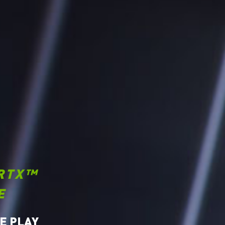
RTX™
E
E PLAY