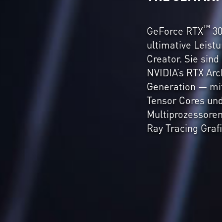
™
GeForce RTX
30
ultimative Leist
Creator. Sie si
NVIDIA’s RTX Arch
Generation — mi
Tensor Cores un
Multiprozessoren 
Ray Tracing Grafi