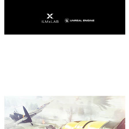
Echtzeit Ray Tracing in Games
Raytracing ist die ultimative Lösung für lebensechte
Licht-, Reflexions- und Schattendarstellung und
bietet ein Maß an Realismus, das weit über das
hinausgeht, was mit herkömmlichen Rendering-
Techniken möglich ist. Die NVIDIA Turing™ ist der
erste Grafikprozessor, der Raytracing in Echtzeit
beherrscht.