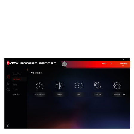
DRAGON CENTER
Wir haben zehn Millionen Klicks gemacht, damit du
nur EINEN brauchst!
Alles in einem - mit der exklusiven Dragon Center-
Software von MSI können MSI-Produkte optimal
genutzt werden. Sie können überwacht und
optimiert werden - in Echtzeit mit nur wenigen
Klicks!