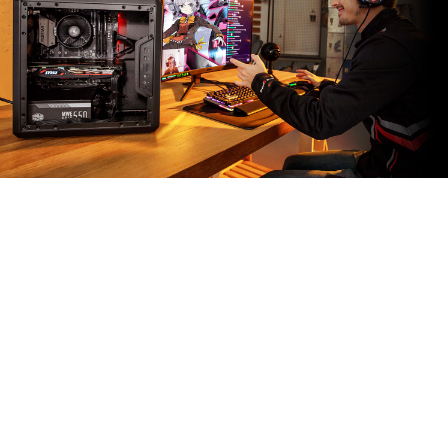
MSI APP PLAYER
Der MSI App Player wurde als Kooperation zwischen
MSI und BlueStacks entwickelt und kombiniert die
Spiele-Erfahrung und leistungsfähige Hardware von
MSI mit der mobilen Lösung von BlueStacks. Diese
Kooperation ermöglicht die beste Wiedergabe von
mobilen Apps und Spielen, aber auch weitere Features,
wie spiele-spezifische Tastaturbeleuchtung und
hochauflösende Grafik.