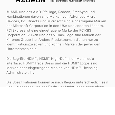
© AMD und das AMD-Pfeillogo, Radeon, FreeSync und
Kombinationen davon sind Marken von Advanced Micro
Devices, Inc. DirectX und Microsoft sind eingetragene Marken
der Microsoft Corporation in den USA und anderen Ländern.
PCI Express ist eine eingetragene Marke der PCI-SIG
Corporation. Vulkan und das Vulkan-Logo sind Marken der
Khronos Group Inc. Andere Produktnamen dienen nur zu
Identifikationszwecken und können Marken der jeweiligen
Unternehmen sein.
Die Begriffe HDMI™, HDMI™ High-Definition Multimedia
Interface, HDMI™ Trade Dress und die HDMI™ Logos sind
Marken oder eingetragene Marken von HDMI™ Licensing
Administrator, Inc.
Die Spezifikationen können je nach Region unterschiedlich sein
und wir behalten uns das Recht vor Änderungen ohne einen
Hinweis vorzunehmen. Bitte prüfen Sie die jeweiligen
Spezifikationen bei Ihrem Händler.
Die \"Boost-Taktfrequenz\" ist die maximale Frequenz, die auf
der GPU bei einer hohen Arbeitslast erreicht werden kann.