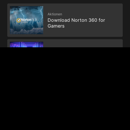
Aktionen
Download Norton 360 for
Gamers
Aktionen
Enhance your storage and
productivity with Dropbox
© 2026 NVIDIA Corporation. Alle Rechte vorbehalten. NVIDIA,
das NVIDIA-Logo, GeForce, GeForce GTX, G-SYNC, NVIDIA