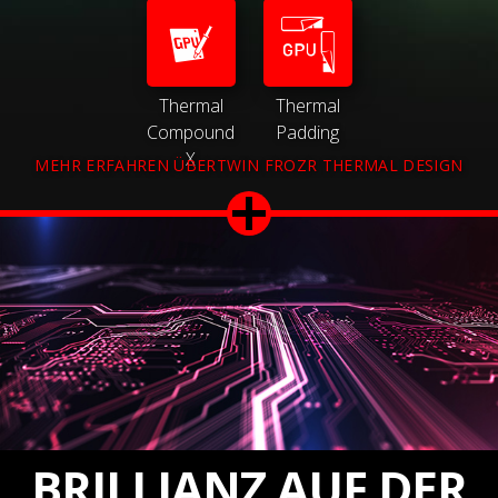
Thermal
Thermal
Compound
Padding
X
MEHR ERFAHREN ÜBERTWIN FROZR THERMAL DESIGN
BRILLIANZ AUF DER