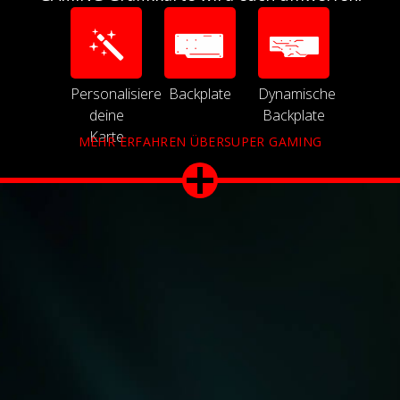
Personalisiere
Backplate
Dynamische
deine
Backplate
Karte
MEHR ERFAHREN ÜBERSUPER GAMING