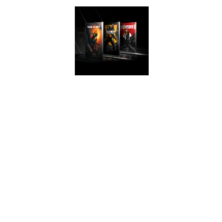
Grafikkarten.
STARKE
PERFORMANCE
Rüste deinen PC
auf und erhalte
starke Leistung!
Doppelte
Performance im
Vergleich zur GTX
950 und 70%
schneller als eine