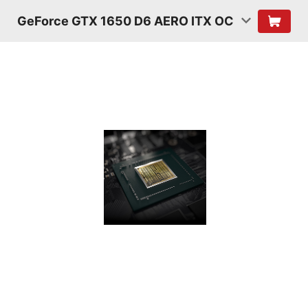
GeForce GTX 1650 D6 AERO ITX OC
TURING-
SHADER
Turing-Shader