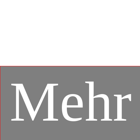
Der MSI App Player wurde als Kooperation zwischen
MSI und BlueStacks entwickelt und kombiniert die
Spiele-Erfahrung und leistungsfähige Hardware von
MSI mit der mobilen Lösung von BlueStacks. Diese
Kooperation ermöglicht die beste Wiedergabe von
mobilen Apps und Spielen, aber auch weitere Features,
wie spiele-spezifische Tastaturbeleuchtung und
hochauflösende Grafik.
Mehr