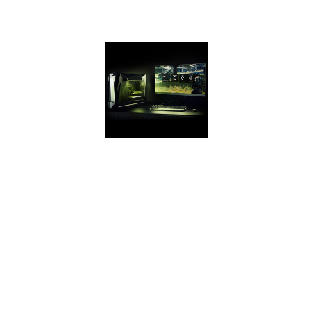
GTX 1050 bei den
aktuellsten Spielen.
GEFORCE
EXPERIENCE
Fange dein
Spielerlebnis mit
Videos und
Screenshots ein
und teile es mit der
Welt, auch in einem