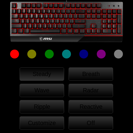
Steady
Breath
Wave
Radar
Ripple
Reactive
Customize
Off