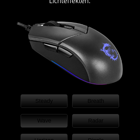
Lichteffekten.
Steady
Breath
Wave
Radar