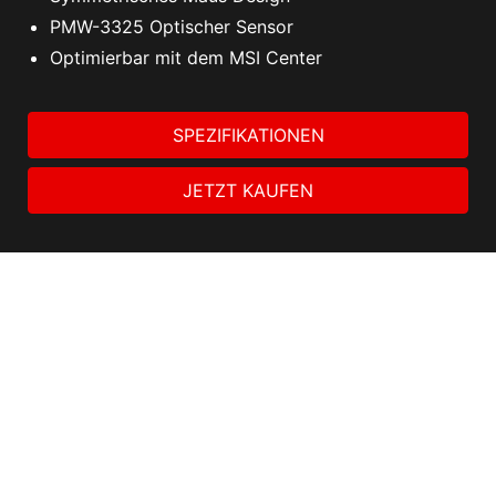
PMW-3325 Optischer Sensor
Optimierbar mit dem MSI Center
SPEZIFIKATIONEN
JETZT KAUFEN
Aktionen
Download Norton 360 for
Gamers
Aktionen
Get Your Voicemod PRO 30
days