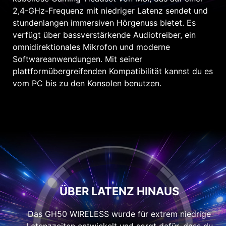
2,4-GHz-Frequenz mit niedriger Latenz sendet und
stundenlangen immersiven Hörgenuss bietet. Es
verfügt über bassverstärkende Audiotreiber, ein
omnidirektionales Mikrofon und moderne
Softwareanwendungen. Mit seiner
plattformübergreifenden Kompatibilität kannst du es
vom PC bis zu den Konsolen benutzen.
ÜBER LATENZ HINAUS
Das GH50 WIRELESS wurde für extrem niedrige
Latenzzeiten entwickelt und sorgt dafür, dass du