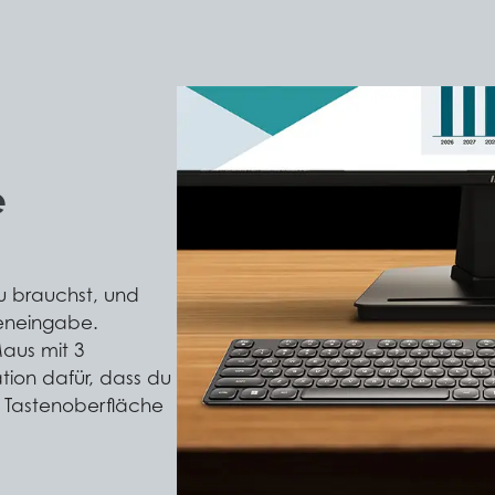
e
du brauchst, und
teneingabe.
aus mit 3
ation dafür, dass du
n Tastenoberfläche