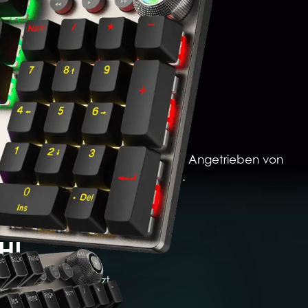
lle Gamingerlebnisse zu schaffen. Angetrieben von
rn verbessert auch das Gameplay.
HL
endruck, unterstützt
hes.