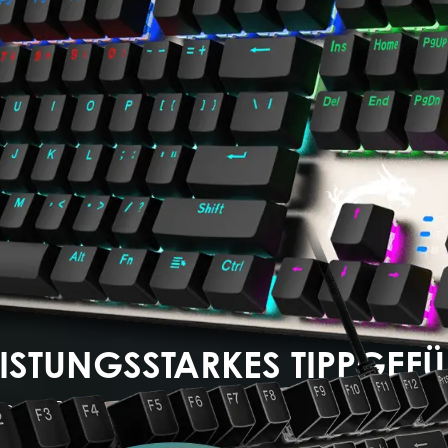
GK310
altung und bietet Gamern eine Plattform, um individue
rt die FORGE-Serie nicht nur die Kreativität, sonde
EISTUNGSSTARKES TIPPGEFÜ
eares Profil sorgt für präzises Feedback bei jedem Tast
ch langlebige und staubdichte mechanische Red Switc