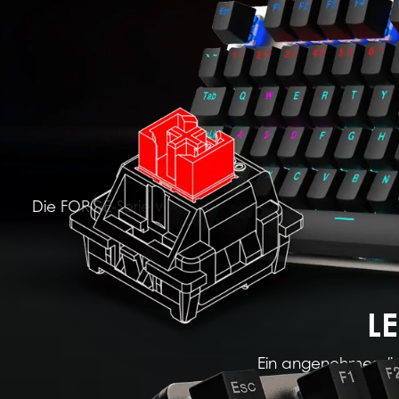
Die FORGE-Serie vereint Gaming und kreative Entf
durchdachten Komponenten, förde
L
Ein angenehmes, lin
dur