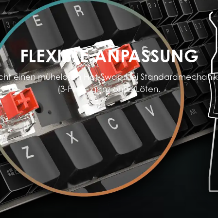
FLEXIBLE ANPASSUNG
cht einen mühelosen Hot-Swap bei Standardmechaniksc
(3-Pin) – ganz ohne Löten.