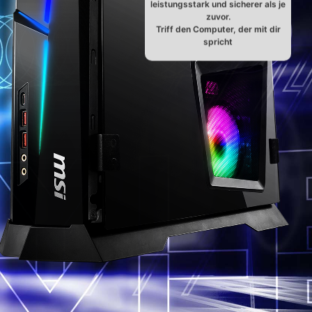
leistungsstark und sicherer als je
zuvor.
Triff den Computer, der mit dir
spricht