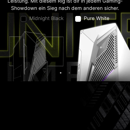
Midnight Black
Pure White
Midnight Black
Pure White
BELEUCHTE DEINE RIG
Gestalte deinen MAG Infinite S3 mit Mystic Light
ganz nach deinem Style. Wähl einfach eine der
verfügbaren Farben aus der Palette aus und
design deinen eigenen LED-Effekt.