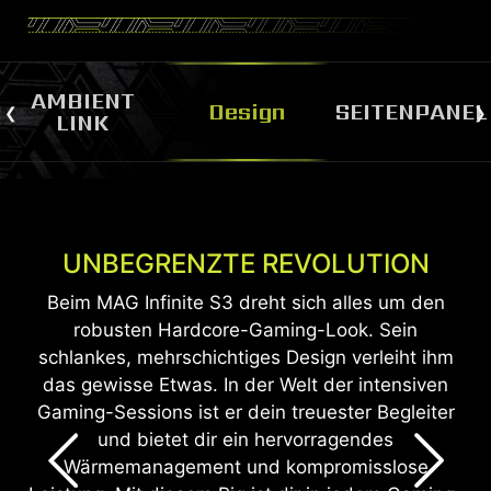
AMBIENT
Design
SEITENPANEL
LINK
UNBEGRENZTE REVOLUTION
SICHTFENSTER
Beim MAG Infinite S3 dreht sich alles um den
Der MAG Infinite S3 verfügt über ein
durchsichtiges Seitenfenster und bringt ihn
robusten Hardcore-Gaming-Look. Sein
schlankes, mehrschichtiges Design verleiht ihm
dadurch noch besser zur Geltung.
das gewisse Etwas. In der Welt der intensiven
Gaming-Sessions ist er dein treuester Begleiter
und bietet dir ein hervorragendes
Wärmemanagement und kompromisslose
Leistung. Mit diesem Rig ist dir in jedem Gaming-
Showdown ein Sieg nach dem anderen sicher.