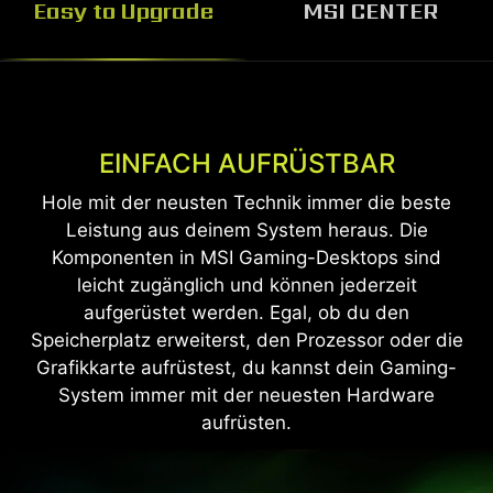
MSI CENTER
Mit der MSI Center Software kannst du deinen
EINFACH AUFRÜSTBAR
MSI Desktop so steuern und anpassen, wie du es
Hole mit der neusten Technik immer die beste
möchtest. Überwachen, anpassen und
Leistung aus deinem System heraus. Die
optimieren ganz einfach über ein einheitliches
Komponenten in MSI Gaming-Desktops sind
Kontrollsystem.
leicht zugänglich und können jederzeit
aufgerüstet werden. Egal, ob du den
Erfahre Mehr
Speicherplatz erweiterst, den Prozessor oder die
Grafikkarte aufrüstest, du kannst dein Gaming-
System immer mit der neuesten Hardware
aufrüsten.