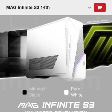
MAG Infinite S3 14th
Midnight
Pure
Black
White