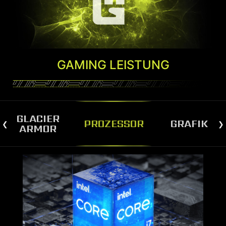
GAMING LEISTUNG
GLACIER
PROZESSOR
GRAFIK
ARMOR
SILENT STORM COOLING 2
MSIs Silent Storm Cooling 2 optimiert den
Luftstrom durch das Zweikammerdesign. Es
ermöglicht die Trennung der einzelnen
Komponenten im Gehäuse, um das System
kühler und leiser zu halten.