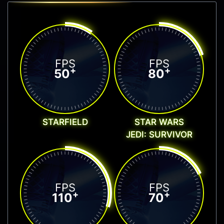
FPS
FPS
+
+
50
80
STARFIELD
STAR WARS
JEDI: SURVIVOR
FPS
FPS
+
+
110
70