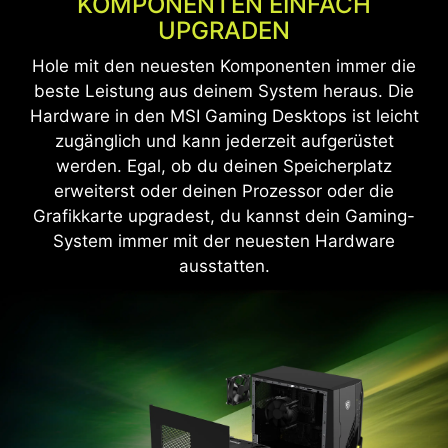
KOMPONENTEN EINFACH
MSI Desktop so steuern und anpassen, wie du es
UPGRADEN
möchtest. Überwachen, anpassen und
Hole mit den neuesten Komponenten immer die
optimieren ganz einfach über ein einheitliches
beste Leistung aus deinem System heraus. Die
Kontrollsystem.
Hardware in den MSI Gaming Desktops ist leicht
zugänglich und kann jederzeit aufgerüstet
Erfahre Mehr
werden. Egal, ob du deinen Speicherplatz
erweiterst oder deinen Prozessor oder die
Grafikkarte upgradest, du kannst dein Gaming-
System immer mit der neuesten Hardware
ausstatten.