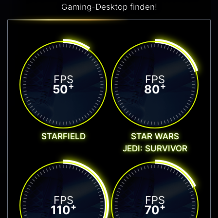
Gaming-Desktop finden!
FPS
FPS
+
+
50
80
STARFIELD
STAR WARS
JEDI: SURVIVOR
FPS
FPS
+
+
110
70