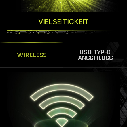
AMBIENT LINK
Durch die Zusammenarbeit mit den
VIELSEITIGKEIT
Publishern von AAA-Spielen synchronisiert
Ambient Link die MSI Mystic Light-
Produkte perfekt mit den Spielen auf
USB TYP-C
dem Bildschirm sowie mit dem
WIRELESS
ANSCHLUSS
kompatiblen Beleuchtungszubehör, wie
Nanoleaf Light Panels und Philip Hue Go.
Mithilfe von Ambient Link können Gamer
eine authentische
TYP-C USB IN DER FRONT
Umgebungsbeleuchtung schaffen, die
Mit reversiblem Typ-C an der Vorderseite für
das Farbmuster aus dem Spiel simuliert,
einfachen Anschluss von externen Geräten.
und die Spielwelt so auf die RGB-PC-
Einrichtung im gesamten Raum