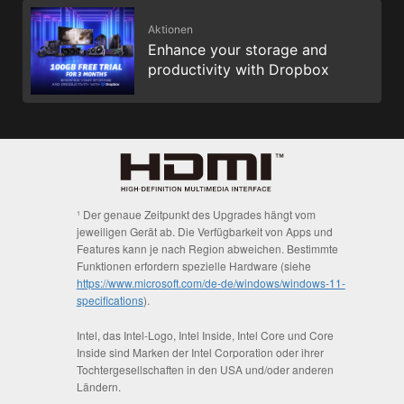
Aktionen
Enhance your storage and
productivity with Dropbox
¹ Der genaue Zeitpunkt des Upgrades hängt vom
jeweiligen Gerät ab. Die Verfügbarkeit von Apps und
Features kann je nach Region abweichen. Bestimmte
Funktionen erfordern spezielle Hardware (siehe
https://www.microsoft.com/de-de/windows/windows-11-
specifications
).
Intel, das Intel-Logo, Intel Inside, Intel Core und Core
Inside sind Marken der Intel Corporation oder ihrer
Tochtergesellschaften in den USA und/oder anderen
Ländern.