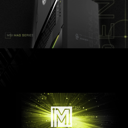
LASSE DEIN SYSTEM
AUFLEUCHTEN
Individualisiere deinen MAG Infinite E1 mit Mystic
Light. Wähle einfach eine der verfügbaren
Farben aus der Palette aus und gestalte deinen
eigenen LED-Effekt.