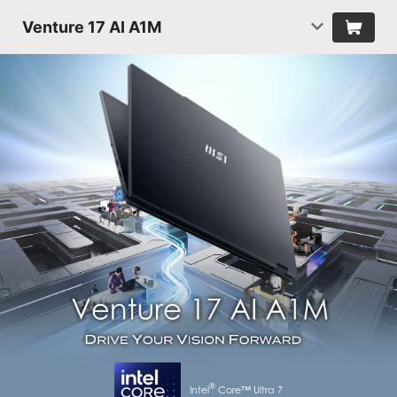
Venture 17 AI A1M
®
Intel
Core™ Ultra 7