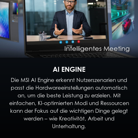
Intelligente Content Creation
Intelligentes Entertainment
Intelligentes Meeting
Intelligentes Gaming
AI ENGINE
Die MSI AI Engine erkennt Nutzerszenarien und
passt die Hardwareeinstellungen automatisch
an, um die beste Leistung zu erzielen. Mit
einfachen, KI-optimierten Modi und Ressourcen
kann der Fokus auf die wichtigen Dinge gelegt
werden – wie Kreativität, Arbeit und
Unterhaltung.