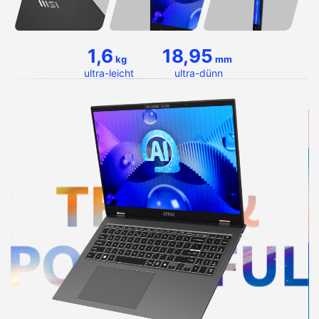
1,6
18,95
kg
mm
ultra-leicht
ultra-dünn