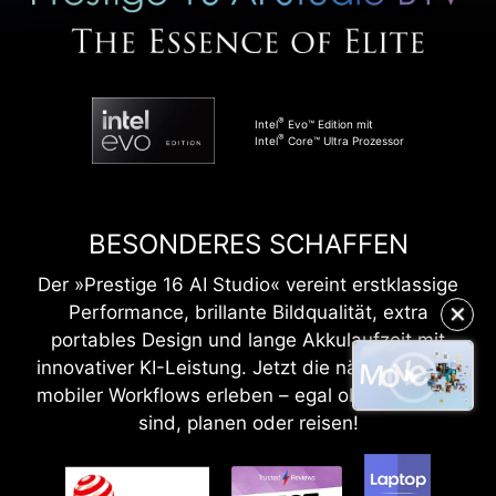
®
Intel
Evo™ Edition mit
®
Intel
Core™ Ultra Prozessor
BESONDERES SCHAFFEN
Der »Prestige 16 AI Studio« vereint erstklassige
Performance, brillante Bildqualität, extra
✕
portables Design und lange Akkulaufzeit mit
innovativer KI-Leistung. Jetzt die nächste Stufe
mobiler Workflows erleben – egal ob Sie kreativ
sind, planen oder reisen!