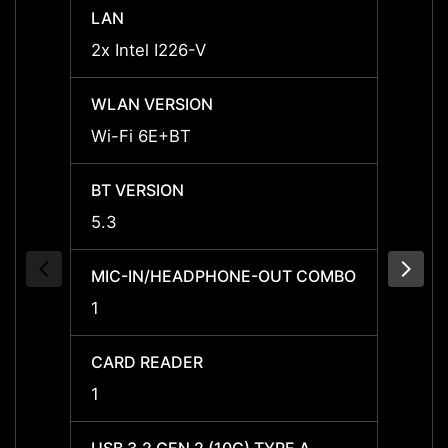
LAN
LAN
2x Intel I226-V
2x Int
WLAN VERSION
WLAN
Wi-Fi 6E+BT
Wi-Fi
BT VERSION
BT VE
5.3
5.3
MIC-IN/HEADPHONE-OUT COMBO
MIC-
1
1
CARD READER
CARD
1
1