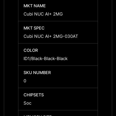
MKT NAME
MKT 
Cubi NUC AI+ 2MG
Cubi 
MKT SPEC
MKT 
Cubi NUC AI+ 2MG-030AT
Cubi 
COLOR
COLO
ID1/Black-Black-Black
ID1/Bl
SKU NUMBER
SKU 
0
00B20
CHIPSETS
CHIPS
Soc
Soc