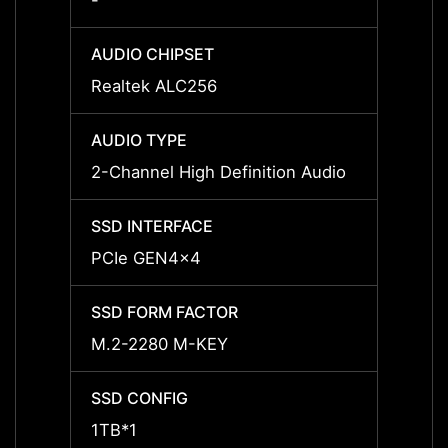
-
8
AUDIO CHIPSET
AUDIO
Realtek ALC256
Realt
AUDIO TYPE
AUDIO
2-Channel High Definition Audio
2-Chan
SSD INTERFACE
SSD I
PCIe GEN4x4
PCIe 
SSD FORM FACTOR
SSD F
M.2-2280 M-KEY
M.2-2
SSD CONFIG
SSD C
1TB*1
1TB*1