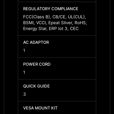
REGULATORY COMPLIANCE
REGU
FCC(Class B), CB/CE, UL(CUL),
FCC(C
BSMI, VCCI, Epeat Sliver, RoHS,
BSMI, 
Energy Star, ERP lot 3, CEC
Energy
AC ADAPTOR
AC A
1
1
POWER CORD
POWE
1
1
QUICK GUIDE
QUICK
3
3
VESA MOUNT KIT
VESA 