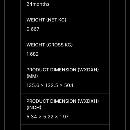
24months
36mon
WEIGHT (NET KG)
WEIGH
0.667
0.667
WEIGHT (GROSS KG)
WEIGH
1.682
1.682
PRODUCT DIMENSION (WXDXH)
PRODU
(MM)
(MM)
135.6 x 132.5 x 50.1
135.6 
PRODUCT DIMENSION (WXDXH)
PRODU
(INCH)
(INCH
5.34 x 5.22 x 1.97
5.34 x