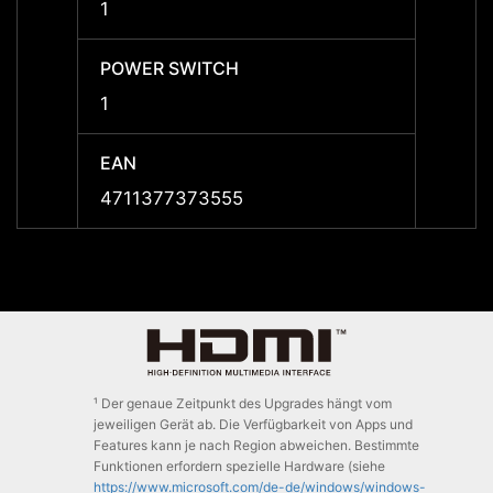
1
1
POWER SWITCH
POWE
1
1
EAN
EAN
4711377373555
47113
¹ Der genaue Zeitpunkt des Upgrades hängt vom
jeweiligen Gerät ab. Die Verfügbarkeit von Apps und
Features kann je nach Region abweichen. Bestimmte
Funktionen erfordern spezielle Hardware (siehe
https://www.microsoft.com/de-de/windows/windows-