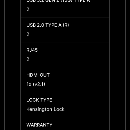
USB 3.2 GEN 2 (10G) TYPE A
USB 3
2
2
USB 2.0 TYPE A (R)
USB 2.
2
2
RJ45
RJ45
2
2
HDMI OUT
HDMI 
1x (v2.1)
1x (v2
LOCK TYPE
LOCK 
Kensington Lock
Kensi
WARRANTY
WARR