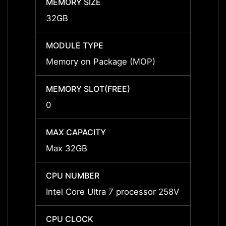
MEMORY SIZE
MEMOR
32GB
32GB
MODULE TYPE
MODU
Memory on Package (MOP)
Memor
MEMORY SLOT(FREE)
MEMOR
0
0
MAX CAPACITY
MAX C
Max 32GB
Max 
CPU NUMBER
CPU 
Intel Core Ultra 7 processor 258V
Intel 
CPU CLOCK
CPU 