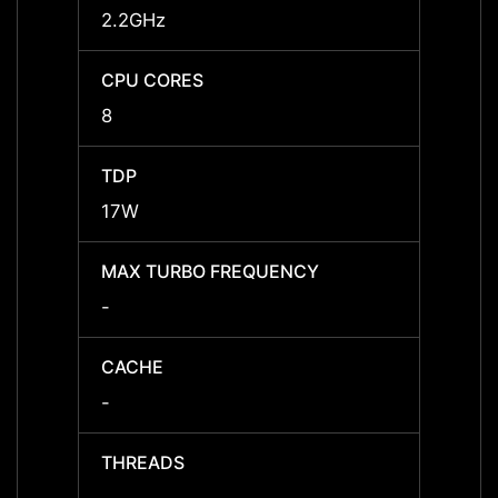
2.2GHz
3.3GH
CPU CORES
CPU 
8
8
TDP
TDP
17W
30W
MAX TURBO FREQUENCY
MAX 
-
up to
CACHE
CACH
-
12 MB
THREADS
THRE