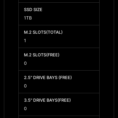
SSD SIZE
SSD S
1TB
1TB
M.2 SLOTS(TOTAL)
M.2 S
1
1
M.2 SLOTS(FREE)
M.2 S
0
0
2.5" DRIVE BAYS (FREE)
2.5" D
0
0
3.5" DRIVE BAYS(FREE)
3.5" 
0
0