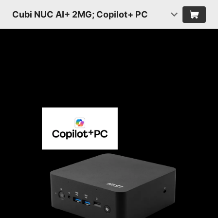
Cubi NUC AI+ 2MG; Copilot+ PC