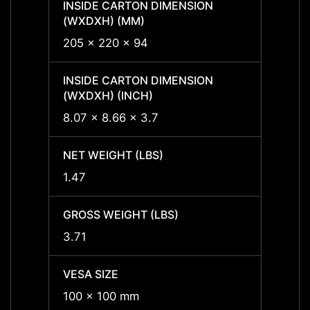
INSIDE CARTON DIMENSION
INSID
(WXDXH) (MM)
(WXDX
205 x 220 x 94
205 x
INSIDE CARTON DIMENSION
INSID
(WXDXH) (INCH)
(WXDX
8.07 x 8.66 x 3.7
8.07 x
NET WEIGHT (LBS)
NET W
1.47
1.47
GROSS WEIGHT (LBS)
GROSS
3.71
3.71
VESA SIZE
VESA 
100 x 100 mm
100 x