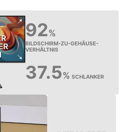
92
%
ER
BILDSCHIRM-ZU-GEHÄUSE-
ER
VERHÄLTNIS
N
37.5
%
SCHLANKER