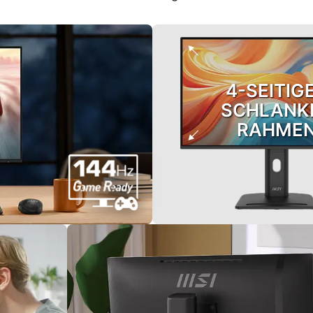
4-SEITIG
SCHLANK
RAHME