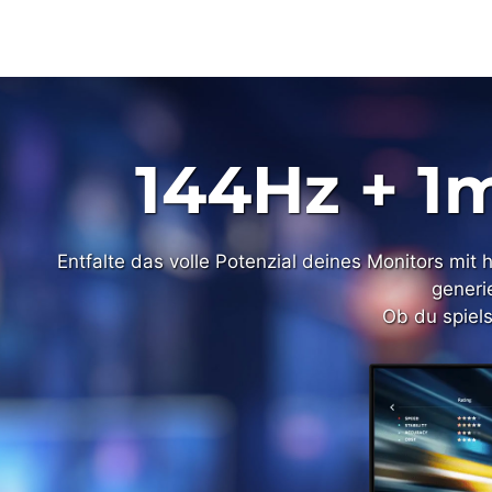
144Hz + 1
AMD 
Entfalte das volle Potenzial deines Monitors mit
Entfalte das volle Potenzial deines Monitors mit
generi
generi
Ob du spiels
Ob du spiels