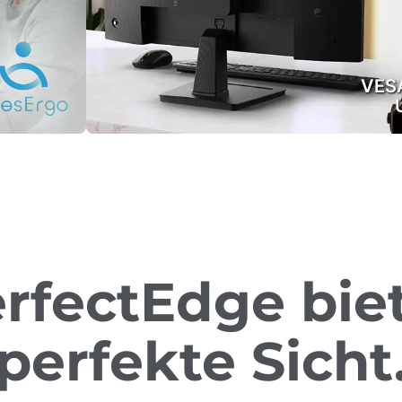
VES
rfectEdge bie
perfekte Sicht