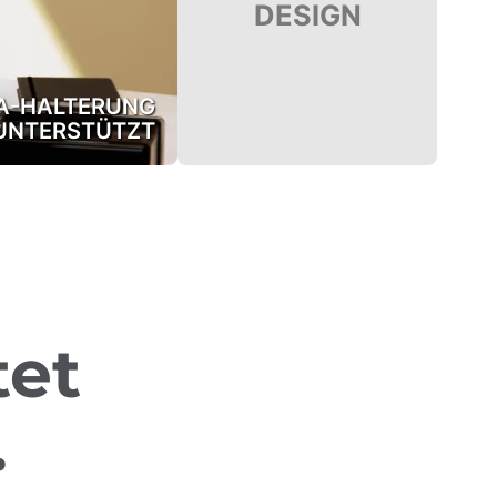
DESIGN
A-HALTERUNG
UNTERSTÜTZT
tet
.