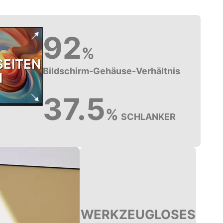
92
%
SEITEN
Bildschirm-Gehäuse-Verhältnis
N
37.5
%
SCHLANKER
WERKZEUGLOSES