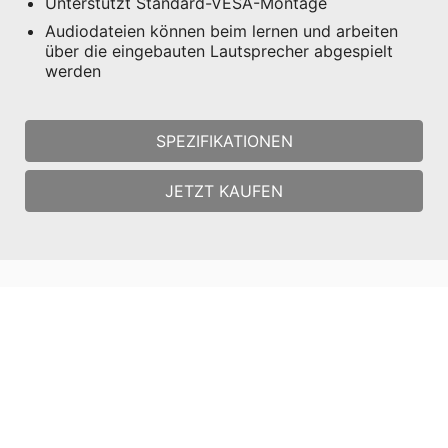
Unterstützt Standard-VESA-Montage
Audiodateien können beim lernen und arbeiten
über die eingebauten Lautsprecher abgespielt
werden
SPEZIFIKATIONEN
JETZT KAUFEN
Die Spezifikationen können je nach Region unterschiedlich sein
und wir behalten uns das Recht vor Änderungen ohne einen
Hinweis vorzunehmen. Bitte prüfen Sie die jeweiligen
Spezifikationen bei Ihrem Händler.