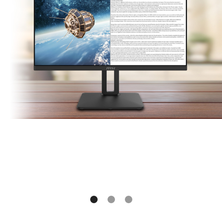
Exklusives Display
Kit - Werkzeuge
Die Tastatur hat ein Problem in
einer wichtigen Besprechung oder
Präsentation? Das MSI Display Kit
bereitet eine virtuelle Tastatur vor,
die du jederzeit und überall
verwenden kannst.