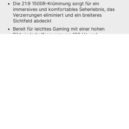
Die 21:9 1500R-Krümmung sorgt für ein
immersives und komfortables Seherlebnis, das
Verzerrungen eliminiert und ein breiteres
Sichtfeld abdeckt
Bereit für leichtes Gaming mit einer hohen
Bildwiederholfrequenz von 120 Hz und
Unterstützung für Adaptive-Sync
Der integrierte USB Typ-C-Anschluss mit einer
Leistung von 98 W ermöglicht eine schnelle
Verbindung und das Laden von Geräten
PIP/PBP-Modi bieten eine bessere Effizienz für
Kreative
TÜV-zertifiziertes Display gewährleistet Schutz
und sichert Gesundheit der Augen
MSI EyesErgo-Technologie mit Anti-Flicker-
Technologie hilft, Augenbelastung und Ermüdung
zu vermeiden
MSI Eye-Q Check-Funktion ermöglicht
Selbstüberprüfung der Augen und erinnert daran,
bei längerer Nutzung des Monitors eine Pause