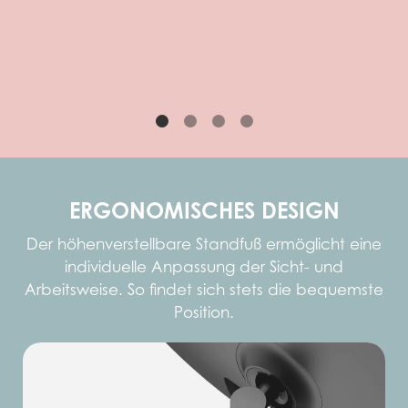
Schulterschmerzen vorbeugen.
empfohlen.
einzulegen.
ERGONOMISCHES DESIGN
Der höhenverstellbare Standfuß ermöglicht eine
individuelle Anpassung der Sicht- und
Arbeitsweise. So findet sich stets die bequemste
Position.