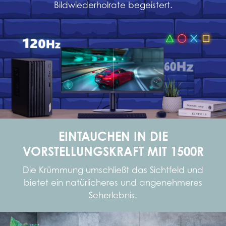
Bildwiederholrate begeistert.
EINTAUCHEN IN DIE
VORSTELLUNGSKRAFT MIT 1500R
Die Krümmung umschließt das Sichtfeld und
bietet ein natürlicheres und angenehmeres
Seherlebnis.