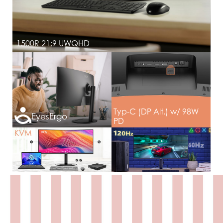
1500R 21:9 UWQHD
Typ-C (DP Alt.) w/ 98W
EyesErgo
PD
KVM