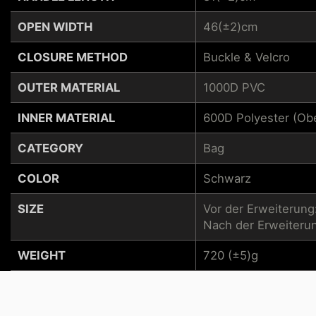
OPEN WIDTH
46(±2)cm
CLOSURE METHOD
Buckle & Velcro
OUTER MATERIAL
1000D PVC
INNER MATERIAL
600D Polyester (Obe
CATEGORY
Bag
COLOR
Schwarz
SIZE
Vor der Erweiterung:
Nach der Erweiterung
WEIGHT
720 (±5)g