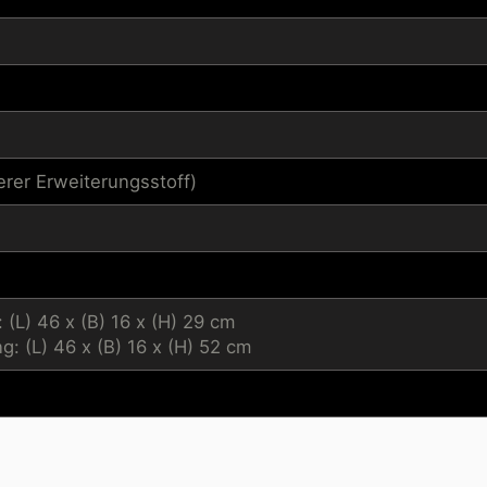
rer Erweiterungsstoff)
 (L) 46 x (B) 16 x (H) 29 cm
: (L) 46 x (B) 16 x (H) 52 cm